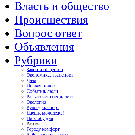
Власть и общество
Происшествия
Вопрос ответ
Объявления
Рубрики
Закон и общество
Экономика, транспорт
Дача
Первая полоса
События, люди
Разъясняет специалист
Экология
Культура, спорт
Даешь, молодежь!
На злобу дня
Разное
Городу комфорт
PDF - версия газеты