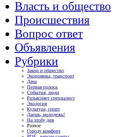
Власть и общество
Происшествия
Вопрос ответ
Объявления
Рубрики
Закон и общество
Экономика, транспорт
Дача
Первая полоса
События, люди
Разъясняет специалист
Экология
Культура, спорт
Даешь, молодежь!
На злобу дня
Разное
Городу комфорт
PDF - версия газеты