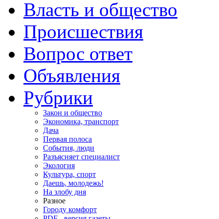
Власть и общество
Происшествия
Вопрос ответ
Объявления
Рубрики
Закон и общество
Экономика, транспорт
Дача
Первая полоса
События, люди
Разъясняет специалист
Экология
Культура, спорт
Даешь, молодежь!
На злобу дня
Разное
Городу комфорт
PDF - версия газеты