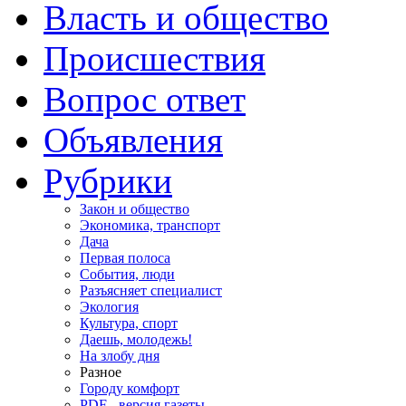
Власть и общество
Происшествия
Вопрос ответ
Объявления
Рубрики
Закон и общество
Экономика, транспорт
Дача
Первая полоса
События, люди
Разъясняет специалист
Экология
Культура, спорт
Даешь, молодежь!
На злобу дня
Разное
Городу комфорт
PDF - версия газеты