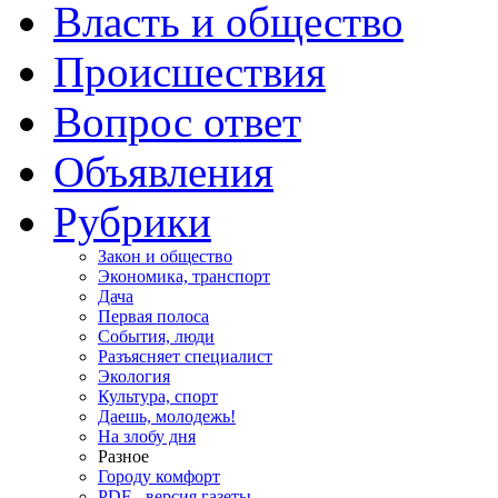
Власть и общество
Происшествия
Вопрос ответ
Объявления
Рубрики
Закон и общество
Экономика, транспорт
Дача
Первая полоса
События, люди
Разъясняет специалист
Экология
Культура, спорт
Даешь, молодежь!
На злобу дня
Разное
Городу комфорт
PDF - версия газеты