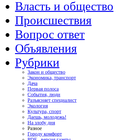
Власть и общество
Происшествия
Вопрос ответ
Объявления
Рубрики
Закон и общество
Экономика, транспорт
Дача
Первая полоса
События, люди
Разъясняет специалист
Экология
Культура, спорт
Даешь, молодежь!
На злобу дня
Разное
Городу комфорт
PDF - версия газеты