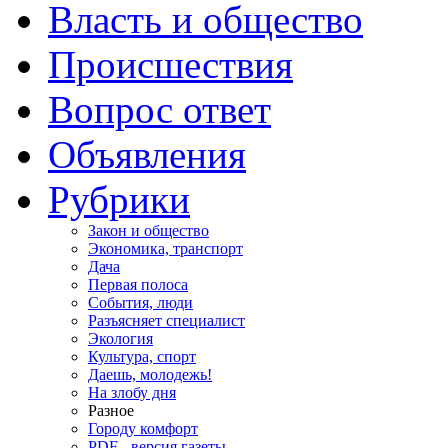
Власть и общество
Происшествия
Вопрос ответ
Объявления
Рубрики
Закон и общество
Экономика, транспорт
Дача
Первая полоса
События, люди
Разъясняет специалист
Экология
Культура, спорт
Даешь, молодежь!
На злобу дня
Разное
Городу комфорт
PDF - версия газеты