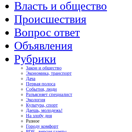
Власть и общество
Происшествия
Вопрос ответ
Объявления
Рубрики
Закон и общество
Экономика, транспорт
Дача
Первая полоса
События, люди
Разъясняет специалист
Экология
Культура, спорт
Даешь, молодежь!
На злобу дня
Разное
Городу комфорт
PDF - версия газеты