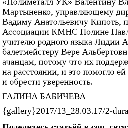
«Полиметалл УК» Валентину В
Мартыненко, управляющему ди
Вадиму Анатольевичу Кипоть, 
Ассоциации КМНС Полине Павл
учителю родного языка Лидии А
балетмейстеру Вере Альбертовн
ачанцам, потому что их поддер
на расстоянии, и это помогло ей
и обрести уверенность.
ГАЛИНА БАБИЧЕВА
{gallery}2017/13_28.03.17/2-dura
Поделитесь статьёй в соц. сетя