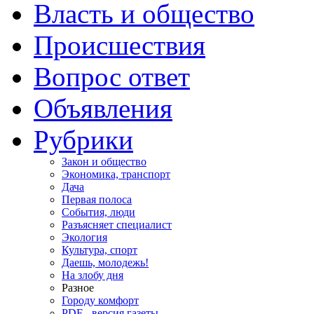
Власть и общество
Происшествия
Вопрос ответ
Объявления
Рубрики
Закон и общество
Экономика, транспорт
Дача
Первая полоса
События, люди
Разъясняет специалист
Экология
Культура, спорт
Даешь, молодежь!
На злобу дня
Разное
Городу комфорт
PDF - версия газеты