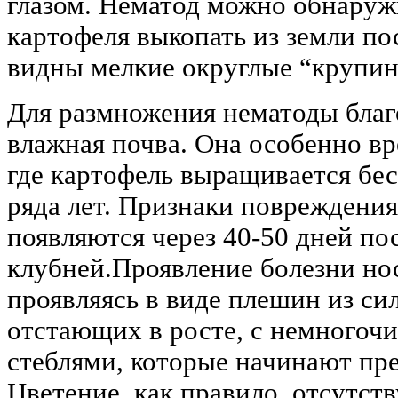
глазом. Нематод можно обнаружи
картофеля выкопать из земли пос
видны мелкие округлые “крупи
Для размножения нематоды благ
влажная почва. Она особенно вр
где картофель выращивается бе
ряда лет. Признаки повреждени
появляются через 40-50 дней по
клубней.Проявление болезни нос
проявляясь в виде плешин из си
отстающих в росте, с немного
стеблями, которые начинают пр
Цветение, как правило, отсутств