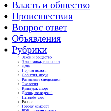
Власть и общество
Происшествия
Вопрос ответ
Объявления
Рубрики
Закон и общество
Экономика, транспорт
Дача
Первая полоса
События, люди
Разъясняет специалист
Экология
Культура, спорт
Даешь, молодежь!
На злобу дня
Разное
Городу комфорт
PDF - версия газеты