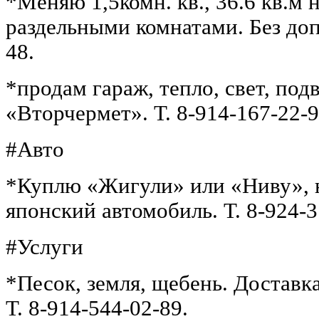
*Меняю 1,5комн. кв., 36.6 кв.м н
раздельными комнатами. Без допл
48.
*продам гараж, тепло, свет, под
«Вторчермет». Т. 8-914-167-22-9
#Авто
*Куплю «Жигули» или «Ниву», н
японский автомобиль. Т. 8-924-3
#Услуги
*Песок, земля, щебень. Доставк
Т. 8-914-544-02-89.