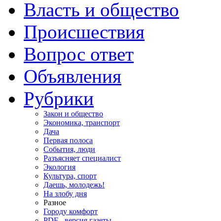
Власть и общество
Происшествия
Вопрос ответ
Объявления
Рубрики
Закон и общество
Экономика, транспорт
Дача
Первая полоса
События, люди
Разъясняет специалист
Экология
Культура, спорт
Даешь, молодежь!
На злобу дня
Разное
Городу комфорт
PDF - версия газеты