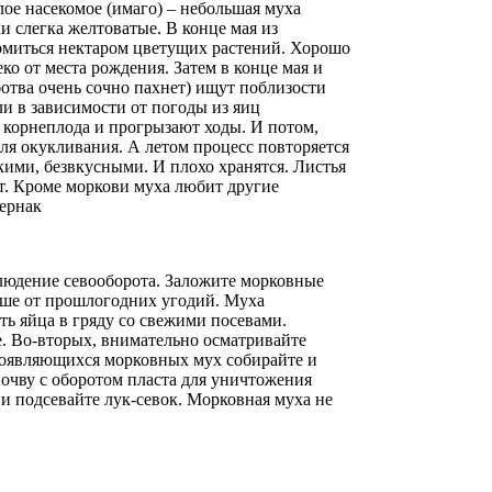
ое насекомое (имаго) – небольшая муха
ки слегка желтоватые. В конце мая из
омиться нектаром цветущих растений. Хорошо
ко от места рождения. Затем в конце мая и
ботва очень сочно пахнет) ищут поблизости
ли в зависимости от погоды из яиц
 корнеплода и прогрызают ходы. И потом,
для окукливания. А летом процесс повторяется
ими, безвкусными. И плохо хранятся. Листья
т. Кроме моркови муха любит другие
тернак
блюдение севооборота. Заложите морковные
льше от прошлогодних угодий. Муха
ь яйца в гряду со свежими посевами.
ее. Во-вторых, внимательно осматривайте
 появляющихся морковных мух собирайте и
почву с оборотом пласта для уничтожения
 и подсевайте лук-севок. Морковная муха не