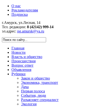
О нас
Рекламодателям
Подписка
г.Амурск, ул.Лесная, 14
Тел. редакции:
8 (42142) 999-14
эл.адрес:
ng.amursk@ya.ru
Главная
Новости
Власть и общество
Происшествия
Вопрос ответ
Объявления
Рубрики
Закон и общество
Экономика, транспорт
Дача
Первая полоса
События, люди
Разъясняет специалист
Экология