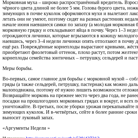
Морковная муха – широко распространённый вредитель. Взросл
чёрного цвета длиной не более 5 мм. Голова бурого цвета, нож
зимующих в почве куколок оформляются мухи и вылетают лак
летать они не умеют, поэтому сидят на разных растениях недале
начале июня наевшиеся самки по запаху (а молодая морковная 
морковную грядку и откладывают яйца в почву. Через 1–3 неде
отрождаются личинки, которые вгрызаются в кожицу молодого
наевшись, через 3–4 недели личинки опять отползают в почву 
ещё раз. Повреждённые корнеплоды вырастают кривыми, жёстк
приобретают фиолетовый оттенок, плохо растут, потом желтею
корнеплоды семейства зонтичных – петрушку, сельдерей и пас
Меры борьбы.
Во-первых, самое главное для борьбы с морковной мухой – со
гряды (а также сельдерей, петрушку, пастернак) как можно да
малоподвижна, поэтому её нужно лишить возможности отложит
Возвращайте морковь на прежнее место через два года, не ран
посадки на прошлогодних морковных грядах и вокруг, и всех
уничтожайте. В-третьих, после уборки урожая перекапывайте 
зимующих куколок. И в-четвёртых, сейте в более ранние сроки
выносит луковый запах.
«Аргументы Недели »