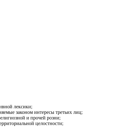
ивной лексики;
аняемые законом интересы третьих лиц;
религиозной и прочей розни;
ерриториальной целостности;