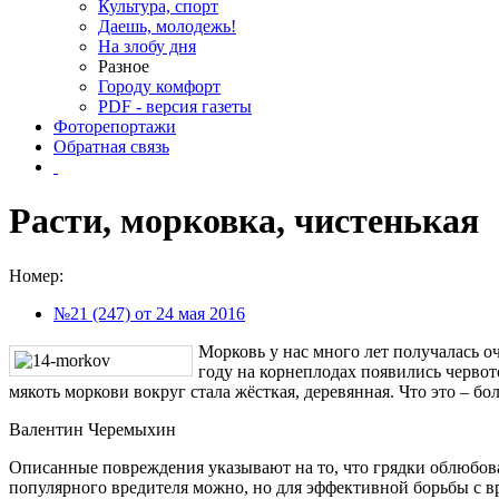
Культура, спорт
Даешь, молодежь!
На злобу дня
Разное
Городу комфорт
PDF - версия газеты
Фоторепортажи
Обратная связь
Расти, морковка, чистенькая
Номер:
№21 (247) от 24 мая 2016
Морковь у нас много лет получалась о
году на корнеплодах появились червот
мякоть моркови вокруг стала жёсткая, деревянная. Что это – бо
Валентин Черемыхин
Описанные повреждения указывают на то, что грядки облюбова
популярного вредителя можно, но для эффективной борьбы с вр