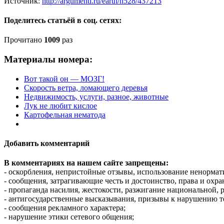
Источник:
http://argumenti.ru/earth/n528/437213
Поделитесь статьёй в соц. сетях:
Прочитано
1009
раз
Материалы номера:
Вот такой он — МОЗГ!
Скорость ветра, ломающего деревья
Недвижимость, услуги, разное, животные
Лук не любит кислое
Картофельная нематода
Добавить комментарий
В комментариях на нашем сайте запрещены:
- оскорбления, непристойные отзывы, использование ненормат
- сообщения, затрагивающие честь и достоинство, права и охр
- пропаганда насилия, жестокости, разжигание национальной, 
- антигосударственные высказывания, призывы к нарушению т
- сообщения рекламного характера;
- нарушение этики сетевого общения;