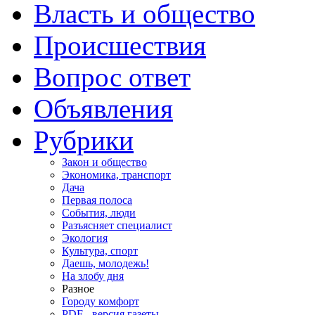
Власть и общество
Происшествия
Вопрос ответ
Объявления
Рубрики
Закон и общество
Экономика, транспорт
Дача
Первая полоса
События, люди
Разъясняет специалист
Экология
Культура, спорт
Даешь, молодежь!
На злобу дня
Разное
Городу комфорт
PDF - версия газеты