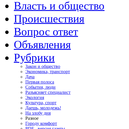
Власть и общество
Происшествия
Вопрос ответ
Объявления
Рубрики
Закон и общество
Экономика, транспорт
Дача
Первая полоса
События, люди
Разъясняет специалист
Экология
Культура, спорт
Даешь, молодежь!
На злобу дня
Разное
Городу комфорт
PDF - версия газеты