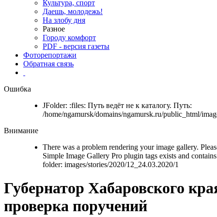
Культура, спорт
Даешь, молодежь!
На злобу дня
Разное
Городу комфорт
PDF - версия газеты
Фоторепортажи
Обратная связь
Ошибка
JFolder: :files: Путь ведёт не к каталогу. Путь:
/home/ngamursk/domains/ngamursk.ru/public_html/image
Внимание
There was a problem rendering your image gallery. Please
Simple Image Gallery Pro plugin tags exists and contains 
folder: images/stories/2020/12_24.03.2020/1
Губернатор Хабаровского кра
проверка поручений