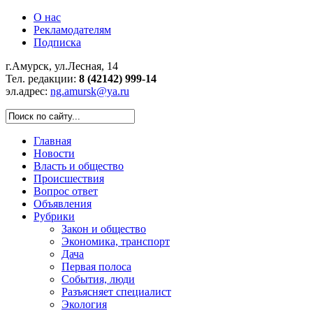
О нас
Рекламодателям
Подписка
г.Амурск, ул.Лесная, 14
Тел. редакции:
8 (42142) 999-14
эл.адрес:
ng.amursk@ya.ru
Главная
Новости
Власть и общество
Происшествия
Вопрос ответ
Объявления
Рубрики
Закон и общество
Экономика, транспорт
Дача
Первая полоса
События, люди
Разъясняет специалист
Экология