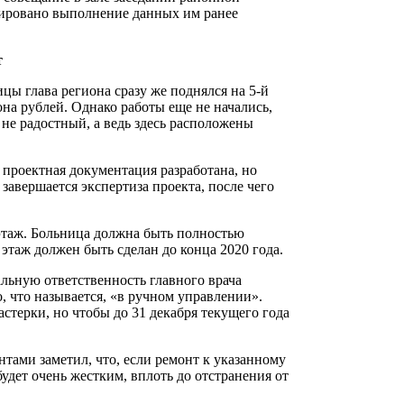
зировано выполнение данных им ранее
т
ы глава региона сразу же поднялся на 5-й
она рублей. Однако работы еще не начались,
 не радостный, а ведь здесь расположены
 проектная документация разработана, но
завершается экспертиза проекта, после чего
этаж. Больница должна быть полностью
 этаж должен быть сделан до конца 2020 года.
альную ответственность главного врача
, что называется, «в ручном управлении».
астерки, но чтобы до 31 декабря текущего года
ами заметил, что, если ремонт к указанному
будет очень жестким, вплоть до отстранения от