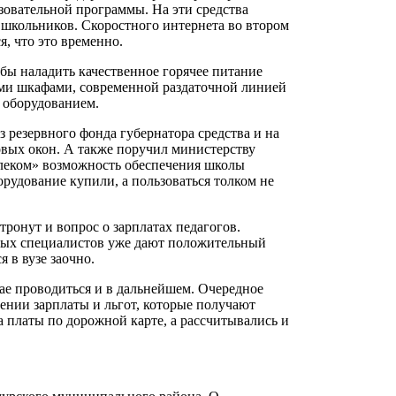
зовательной программы. На эти средства
 школьников. Скоростного интернета во втором
ся, что это временно.
обы наладить качественное горячее питание
ыми шкафами, современной раздаточной линией
м оборудованием.
 резервного фонда губернатора средства и на
овых окон. А также поручил министерству
леком» возможность обеспечения школы
орудование купили, а пользоваться толком не
тронут и вопрос о зарплатах педагогов.
дых специалистов уже дают положительный
я в вузе заочно.
рае проводиться и в дальнейшем. Очередное
лении зарплаты и льгот, которые получают
 платы по дорожной карте, а рассчитывались и