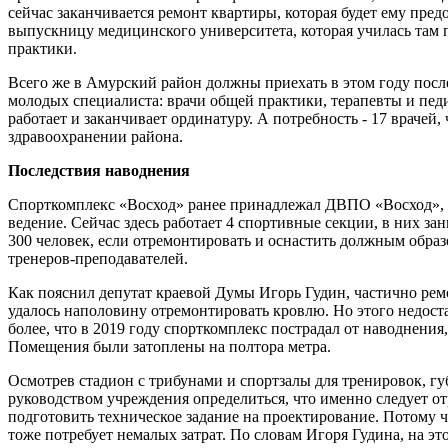
сейчас заканчивается ремонт квартиры, которая будет ему пред
выпускницу медицинского университета, которая училась там 
практики.
Всего же в Амурский район должны приехать в этом году посл
молодых специалиста: врачи общей практики, терапевты и педиа
работает и заканчивает ординатуру. А потребность - 17 врачей
здравоохранении района.
Последствия наводнения
Спорткомплекс «Восход» ранее принадлежал ДВПО «Восход», н
ведение. Сейчас здесь работает 4 спортивные секции, в них за
300 человек, если отремонтировать и оснастить должным обра
тренеров-преподавателей.
Как пояснил депутат краевой Думы Игорь Гудин, частично рем
удалось наполовину отремонтировать кровлю. Но этого недоста
более, что в 2019 году спорткомплекс пострадал от наводнения,
Помещения были затоплены на полтора метра.
Осмотрев стадион с трибунами и спортзалы для тренировок, гу
руководством учреждения определиться, что именно следует от
подготовить техническое задание на проектирование. Потому 
тоже потребует немалых затрат. По словам Игоря Гудина, на это