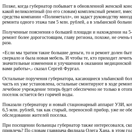
Позже, когда губернатор побывает в обновленной женской конс
какой великолепный (по его словам) комплексный ремонт, вмес
средства компании «Полиметалл», он задаст руководству минз
ремонта одного этажа там 5 млн. рублей, а в эльбанской больни
Полученные пояснения о большей площади и нахождении на 5-м
ремонт более дорогостоящим, главу региона, похоже, не очень-
раза.
«Если мы тратим такие большие деньги, то и ремонт долен быт
сверкало и была новая мебель. И чтобы те, кто приходит лечить
значительные изменения и улучшения в оказании медицинской
вами работы»,- сказал Сергей Фургал.
Остальные поручения губернатора, касающиеся эльбанской бо
часть их уже установлена, остальные смонтируют в ходе ремон
лечебное учреждение теперь будет обеспечено не только в отопи
поселок остается без горячей воды.
Показали губернатору и новый стационарный аппарат УЗИ, ко
6,5 млн. рублей, так как старый, переносной прибор, уже не о
обследовании жителей поселка.
При посещении больницы губернатор также интересовался, скол
привлечь? По словам главврача филиала Олега Хана, в этом год