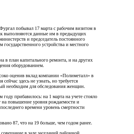
Фургал побывал 17 марта с рабочим визитом в
как выполняются данные им в предыдущих
министерств и председатель постоянного
м государственного устройства и местного
а в план капитального ремонта, и на других
щения оборудованием.
соко оценив вклад компании «Полиметалл» в
сейчас здесь не узнать, но требуется
рый необходим для обследования женщин.
году прибавилось: на 1 марта на учете стояло
жду на повышение уровня рождаемости и
 последнего времени уровень смертности
вано 87, что на 19 больше, чем годом ранее.
 совещание в зале заседаний районной