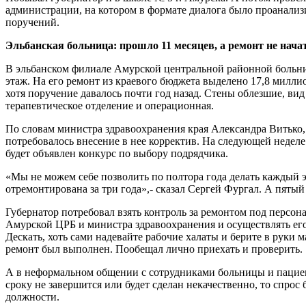
администрации, на котором в формате диалога было проанали
поручений.
Эльбанская больница: прошло 11 месяцев, а ремонт не нача
В эльбанском филиале Амурской центральной районной больниц
этаж. На его ремонт из краевого бюджета выделено 17,8 милли
хотя поручение давалось почти год назад. Стены облезшие, вид
терапевтическое отделение и операционная.
По словам министра здравоохранения края Александра Витько,
потребовалось внесение в нее корректив. На следующей неделе 
будет объявлен конкурс по выбору подрядчика.
«Мы не можем себе позволить по полтора года делать каждый 
отремонтирована за три года»,- сказал Сергей Фургал. А пятый
Губернатор потребовал взять контроль за ремонтом под персон
Амурской ЦРБ и министра здравоохранения и осуществлять его
Дескать, хоть сами надевайте рабочие халаты и берите в руки м
ремонт был выполнен. Пообещал лично приехать и проверить.
А в неформальном общении с сотрудниками больницы и пациент
сроку не завершится или будет сделан некачественно, то спрос 
должности.