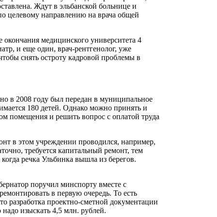
оставлена. Ждут в эльбанской больнице и
по целевому направлению на врача общей
е окончания медицинского университета 4
тр, и еще один, врач-рентгенолог, уже
, чтобы снять остроту кадровой проблемы в
о в 2008 году был передан в муниципальное
нимается 180 детей. Однако можно принять и
зом помещения и решить вопрос с оплатой труда
онт в этом учреждении проводился, например,
точно, требуется капитальный ремонт, тем
 когда речка Ульбинка вышла из берегов.
бернатор поручил минспорту вместе с
ремонтировать в первую очередь. То есть
что разработка проектно-сметной документации
 надо изыскать 4,5 млн. рублей.