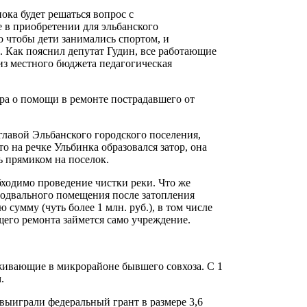
пока будет решаться вопрос с
 в приобретении для эльбанского
о чтобы дети занимались спортом, и
. Как пояснил депутат Гудин, все работающие
 из местного бюджета педагогическая
ра о помощи в ремонте пострадавшего от
главой Эльбанского городского поселения,
то на речке Ульбинка образовался затор, она
ь прямиком на поселок.
бходимо проведение чистки реки. Что же
 подвального помещения после затопления
сумму (чуть более 1 млн. руб.), в том числе
щего ремонта займется само учреждение.
живающие в микрорайоне бывшего совхоза. С 1
.
выиграли федеральный грант в размере 3,6