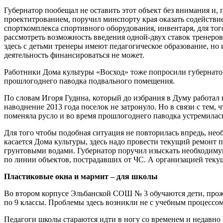
Губернатор пообещал не оставить этот объект без внимания и, 
проектитрованием, поручил минспорту края оказать содействие
спорткомплекса спортивного оборудования, инвентаря, для тог
рассмотреть возможность введения одной-двух ставок тренеров
здесь с детьми тренеры имеют педагогическое образование, но
деятельность финансироваться не может.
Работники Дома культуры «Восход» тоже попросили губернато
прошлогоднего паводка подвального помещения.
По словам Игоря Гудина, который до избрания в Думу работал 
наводнение 2013 года поселок не затронуло. Но в связи с тем, ч
поменяла русло и во время прошлогоднего паводка устремилас
Для того чтобы подобная ситуация не повторилась впредь, нео
касается Дома культуры, здесь надо провести текущий ремонт
грунтовыми водами. Губернатор поручил изыскать необходимую 
по линии объектов, пострадавших от ЧС. А организацией теку
Пластиковые окна и мармит – для школы
Во втором корпусе Эльбанской СОШ № 3 обучаются дети, про
по 9 классы. Проблемы здесь возникли не с учебным процессом
Педагоги школы стараются идти в ногу со временем и недавно 