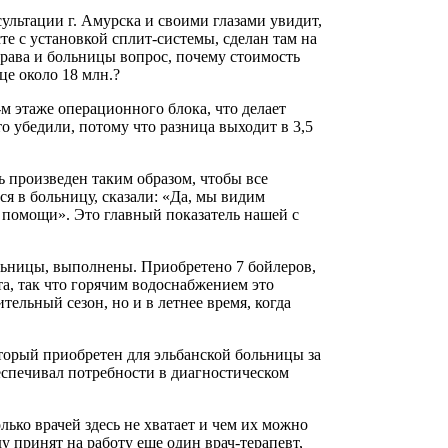
ультации г. Амурска и своими глазами увидит,
те с установкой сплит-системы, сделан там на
драва и больницы вопрос, почему стоимость
це около 18 млн.?
 этаже операционного блока, что делает
то убедили, потому что разница выходит в 3,5
ь произведен таким образом, чтобы все
ся в больницу, сказали: «Да, мы видим
 помощи». Это главный показатель нашей с
льницы, выполнены. Приобретено 7 бойлеров,
та, так что горячим водоснабжением это
тельный сезон, но и в летнее время, когда
торый приобретен для эльбанской больницы за
беспечивал потребности в диагностическом
ько врачей здесь не хватает и чем их можно
у принят на работу еще один врач-терапевт,