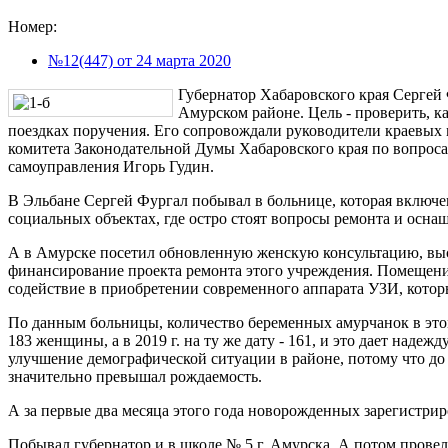
Номер:
№12(447) от 24 марта 2020
Губернатор Хабаровского края Сергей 
Амурском районе. Цель - проверить, 
поездках поручения. Его сопровождали руководители краевых 
комитета Законодательной Думы Хабаровского края по вопроса
самоуправления Игорь Гудин.
В Эльбане Сергей Фургал побывал в больнице, которая включен
социальных объектах, где остро стоят вопросы ремонта и осна
А в Амурске посетил обновленную женскую консультацию, вы
финансирование проекта ремонта этого учреждения. Помещения 
содействие в приобретении современного аппарата УЗИ, кото
По данным больницы, количество беременных амурчанок в этом 
183 женщины, а в 2019 г. на ту же дату - 161, и это дает наде
улучшение демографической ситуации в районе, потому что до
значительно превышал рождаемость.
А за первые два месяца этого года новорожденных зарегистриро
Побывал губернатор и в школе № 5 г. Амурска. А потом провел