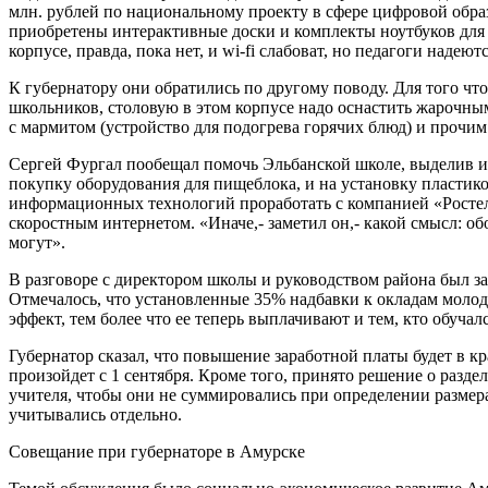
млн. рублей по национальному проекту в сфере цифровой обра
приобретены интерактивные доски и комплекты ноутбуков для
корпусе, правда, пока нет, и wi-fi слабоват, но педагоги надеют
К губернатору они обратились по другому поводу. Для того чт
школьников, столовую в этом корпусе надо оснастить жарочн
с мармитом (устройство для подогрева горячих блюд) и прочи
Сергей Фургал пообещал помочь Эльбанской школе, выделив из
покупку оборудования для пищеблока, и на установку пластик
информационных технологий проработать с компанией «Росте
скоростным интернетом. «Иначе,- заметил он,- какой смысл: об
могут».
В разговоре с директором школы и руководством района был за
Отмечалось, что установленные 35% надбавки к окладам моло
эффект, тем более что ее теперь выплачивают и тем, кто обучалс
Губернатор сказал, что повышение заработной платы будет в к
произойдет с 1 сентября. Кроме того, принято решение о разде
учителя, чтобы они не суммировались при определении размера
учитывались отдельно.
Совещание при губернаторе в Амурске