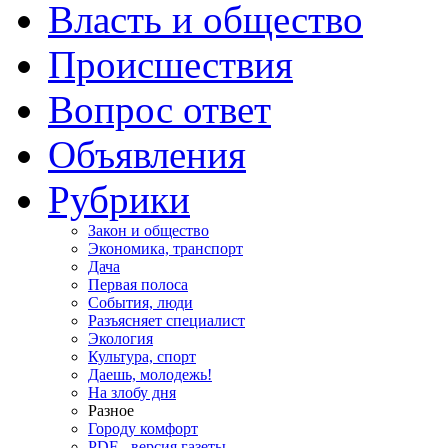
Власть и общество
Происшествия
Вопрос ответ
Объявления
Рубрики
Закон и общество
Экономика, транспорт
Дача
Первая полоса
События, люди
Разъясняет специалист
Экология
Культура, спорт
Даешь, молодежь!
На злобу дня
Разное
Городу комфорт
PDF - версия газеты