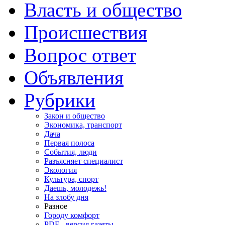
Власть и общество
Происшествия
Вопрос ответ
Объявления
Рубрики
Закон и общество
Экономика, транспорт
Дача
Первая полоса
События, люди
Разъясняет специалист
Экология
Культура, спорт
Даешь, молодежь!
На злобу дня
Разное
Городу комфорт
PDF - версия газеты