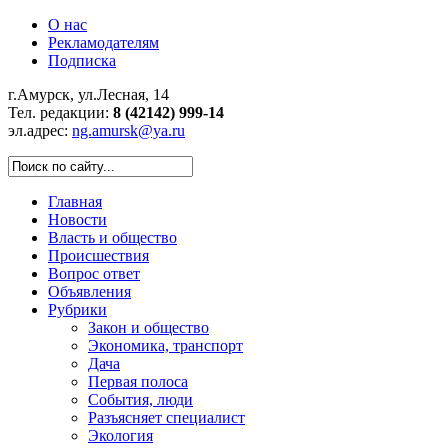
О нас
Рекламодателям
Подписка
г.Амурск, ул.Лесная, 14
Тел. редакции:
8 (42142) 999-14
эл.адрес:
ng.amursk@ya.ru
Главная
Новости
Власть и общество
Происшествия
Вопрос ответ
Объявления
Рубрики
Закон и общество
Экономика, транспорт
Дача
Первая полоса
События, люди
Разъясняет специалист
Экология