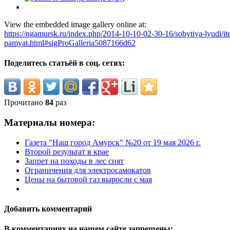
View the embedded image gallery online at:
https://ngamursk.ru/index.php/2014-10-10-02-30-16/sobytiya-lyudi/i
pamyat.html#sigProGalleria5087166d62
Поделитесь статьёй в соц. сетях:
Прочитано
84
раз
Материалы номера:
Газета "Наш город Амурск" №20 от 19 мая 2026 г.
Второй результат в крае
Запрет на походы в лес снят
Ограничения для электросамокатов
Цены на бытовой газ выросли с мая
Добавить комментарий
В комментариях на нашем сайте запрещены: