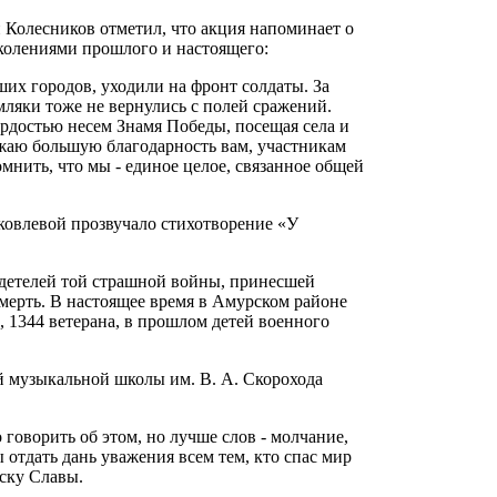
 Колесников отметил, что акция напоминает о
колениями прошлого и настоящего:
ших городов, уходили на фронт солдаты. За
ляки тоже не вернулись с полей сражений.
ордостью несем Знамя Победы, посещая села и
ажаю большую благодарность вам, участникам
мнить, что мы - единое целое, связанное общей
овлевой прозвучало стихотворение «У
идетелей той страшной войны, принесшей
смерть. В настоящее время в Амурском районе
, 1344 ветерана, в прошлом детей военного
й музыкальной школы им. В. А. Скорохода
говорить об этом, но лучше слов - молчание,
 отдать дань уважения всем тем, кто спас мир
ску Славы.