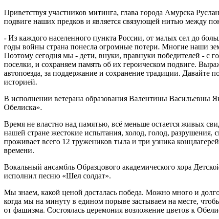
Приветствуя участников митинга, глава города Амурска Руслан
подвиге наших предков и является связующей нитью между по
- Из каждого населенного пункта России, от малых сел до боль
годы войны страна понесла огромные потери. Многие наши зем
Поэтому сегодня мы - дети, внуки, правнуки победителей - с г
поселки, и сохраняем память об их героическом подвиге. Выр
автопоезда, за поддержание и сохранение традиции. Давайте по
историей.
В исполнении ветерана образования Валентины Васильевны Як
Обелиска».
Время не властно над памятью, всё меньше остается живых св
нашей стране жестокие испытания, холод, голод, разрушения, 
проживает всего 12 тружеников тыла и три узника концлагерей
времени.
Вокальный ансамбль Образцового академического хора Детско
исполнил песню «Шел солдат».
Мы знаем, какой ценой досталась победа. Можно много и долго 
когда мы на минуту в едином порыве застываем на месте, чтобы
от фашизма. Состоялась церемония возложение цветов к Обели