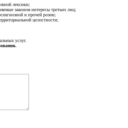
ивной лексики;
аняемые законом интересы третьих лиц;
религиозной и прочей розни;
ерриториальной целостности;
альных услуг.
ования.