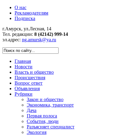
О нас
Рекламодателям
Подписка
г.Амурск, ул.Лесная, 14
Тел. редакции:
8 (42142) 999-14
эл.адрес:
ng.amursk@ya.ru
Главная
Новости
Власть и общество
Происшествия
Вопрос ответ
Объявления
Рубрики
Закон и общество
Экономика, транспорт
Дача
Первая полоса
События, люди
Разъясняет специалист
Экология