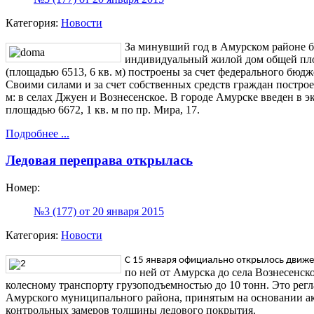
Категория:
Новости
За минувший год в Амурском районе б
индивидуальный жилой дом общей площ
(площадью 6513, 6 кв. м) построены за счет федерального бюдж
Своими силами и за счет собственных средств граждан построе
м: в селах Джуен и Вознесенское. В городе Амурске введен в
площадью 6672, 1 кв. м по пр. Мира, 17.
Подробнее ...
Ледовая переправа открылась
Номер:
№3 (177) от 20 января 2015
Категория:
Новости
С 15 января официально открылось движ
по ней от Амурска до села Вознесенск
колесному транспорту грузоподъемностью до 10 тонн. Это ре
Амурского муниципального района, принятым на основании ак
контрольных замеров толщины ледового покрытия.