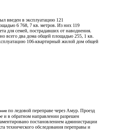
ыл введен в эксплуатацию 121
адью 6 768, 7 кв. метров. Из них 119
ета для семей, пострадавших от наводнения.
но всего два дома общей площадью 255, 1 кв.
 эксплуатацию 106-квартирный жилой дом общей
по ледовой переправе через Амур. Проезд
ение
ое и в обратном направлении разрешен
гламентировано постановлением администрации
та технического обследования переправы и