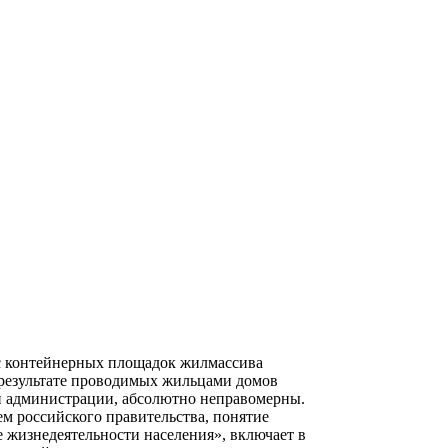
с контейнерных площадок жилмассива
 результате проводимых жильцами домов
ой администрации, абсолютно неправомерны.
ем российского правительства, понятие
е жизнедеятельности населения», включает в