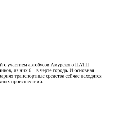
й с участием автобусов Амурского ПАТП
ков, из них 6 – в черте города. И основная
вариях транспортные средства сейчас находятся
ожных происшествий.