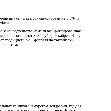
семейный) капитал проиндексирован на 5,5%, и
ублей.
ого законодательства изменилась фиксированная
рь она составляет 3935 руб. (в декабре 2014 г.
дет традиционно с 1 февраля на фактически
Росстатом.
ольных каникул в Амурском дендрарии, где для
 у елки с играми и катанием с горок. Всего