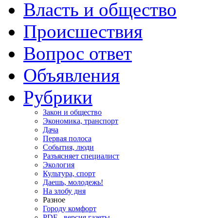
Власть и общество
Происшествия
Вопрос ответ
Объявления
Рубрики
Закон и общество
Экономика, транспорт
Дача
Первая полоса
События, люди
Разъясняет специалист
Экология
Культура, спорт
Даешь, молодежь!
На злобу дня
Разное
Городу комфорт
PDF - версия газеты