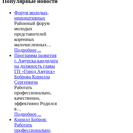
Популярные
новости
Форум молодых,
инициативных
Районный форум
молодых
представителей
коренных
малочисленных…
Подробнее ...
Программа развития
г. Амурска кандидата
на должность главы
ГП «Город Амурск»
Боброва Кирилла
Сергеевича
Работать
профессионально,
качественно,
эффективно Родился
в…
Подробнее ...
Кирилл Бобров:
Работать
профессионально,