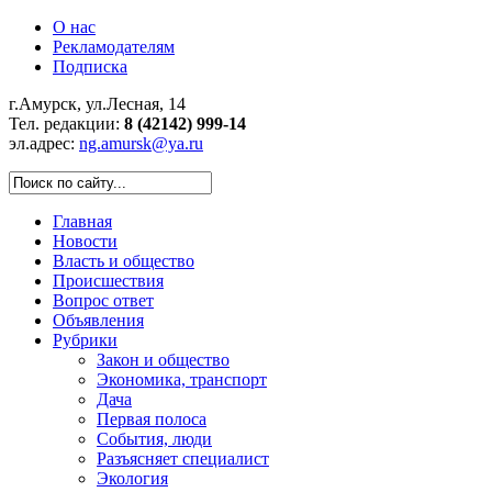
О нас
Рекламодателям
Подписка
г.Амурск, ул.Лесная, 14
Тел. редакции:
8 (42142) 999-14
эл.адрес:
ng.amursk@ya.ru
Главная
Новости
Власть и общество
Происшествия
Вопрос ответ
Объявления
Рубрики
Закон и общество
Экономика, транспорт
Дача
Первая полоса
События, люди
Разъясняет специалист
Экология